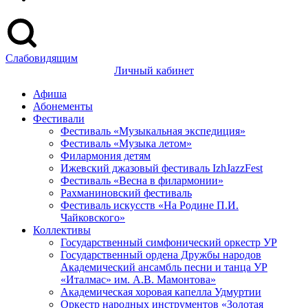
Слабовидящим
Личный кабинет
Афиша
Абонементы
Фестивали
Фестиваль «Музыкальная экспедиция»
Фестиваль «Музыка летом»
Филармония детям
Ижевский джазовый фестиваль IzhJazzFest
Фестиваль «Весна в филармонии»
Рахманиновский фестиваль
Фестиваль искусств «На Родине П.И.
Чайковского»
Коллективы
Государственный симфонический оркестр УР
Государственный ордена Дружбы народов
Академический ансамбль песни и танца УР
«Италмас» им. А.В. Мамонтова»
Академическая хоровая капелла Удмуртии
Оркестр народных инструментов «Золотая