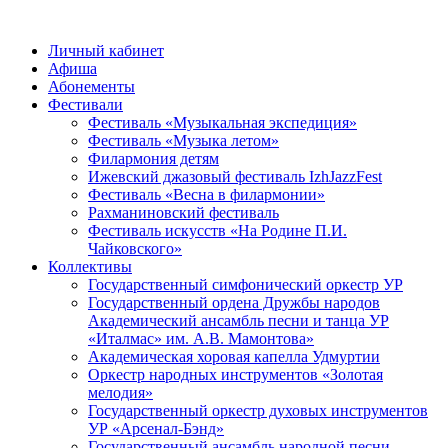
Личный кабинет
Афиша
Абонементы
Фестивали
Фестиваль «Музыкальная экспедиция»
Фестиваль «Музыка летом»
Филармония детям
Ижевский джазовый фестиваль IzhJazzFest
Фестиваль «Весна в филармонии»
Рахманиновский фестиваль
Фестиваль искусств «На Родине П.И.
Чайковского»
Коллективы
Государственный симфонический оркестр УР
Государственный ордена Дружбы народов
Академический ансамбль песни и танца УР
«Италмас» им. А.В. Мамонтова»
Академическая хоровая капелла Удмуртии
Оркестр народных инструментов «Золотая
мелодия»
Государственный оркестр духовых инструментов
УР «Арсенал-Бэнд»
Государственный ансамбль народной песни,