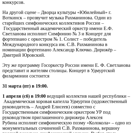
конкурсов.
На другой сцене – Дворца культуры «Юбилейный» г.
Воткинск – прозвучит музыка Рахманинова. Один из
старейших симфонических коллективов России –
Государственный академический оркестр имени Е.Ф.
Светланова исполнит Симфонию № 3 и Концерт для
фортепиано с оркестром № 1. Солист – победитель
Международного конкурса им. С.В. Рахманинова в
номинации фортепиано Александр Ключко. Дирижёр –
Дмитрий Юровский.
Эту же программу Госоркестр России имени Е. Ф. Светланова
представит и жителям столицы. Концерт в Удмуртской
филармонии состоится
31 марта (пт) в 19:00.
1 апреля (сб) в 19:00
ведущий коллектив нашей республики –
Академическая хоровая капелла Удмуртии (художественный
руководитель – Андрей Елисеев) совместно с
Государственным симфоническим оркестром УР под
руководством приглашенного дирижера Алексея
Рубина исполнят симфоническую поэму «Колокола» – одно из
монументальных сочинений С.В. Рахманинова, вершину