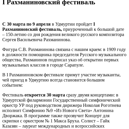
I Рахманиновский фестиваль
С 30 марта по 9 апреля
в Удмуртии пройдет
I
Рахманиновский фестиваль,
приуроченный к большой дате
– 150-летию со дня рождения великого русского композитора
Сергея Васильевича Рахманинова.
Фигура С.В. Рахманинова связана с нашим краем: в 1909 году
в должности помощника председателя Русского музыкального
общества, Рахманинов подписал указ об открытии первых
музыкальных классов в городе Сарапуле.
В I Рахманиновском фестивале примут участие музыканты,
чей приезд в Удмуртию всегда становится большим
событием:
Фестиваль
откроется 30 марта
сразу двумя концертами: в
Удмуртской филармонии Государственный симфонический
оркестр УР под руководством дирижера Николая Роготнева
исполнит Симфонию №9 «Из Нового Света» Антонина
Дворжака. В программе также прозвучит Концерт для
скрипки с оркестром № 1 Макса Бруха. Солист – Гайк
Казазян – лауреат международных и всероссийских