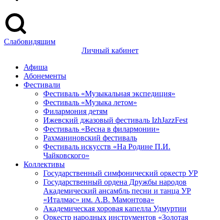
Слабовидящим
Личный кабинет
Афиша
Абонементы
Фестивали
Фестиваль «Музыкальная экспедиция»
Фестиваль «Музыка летом»
Филармония детям
Ижевский джазовый фестиваль IzhJazzFest
Фестиваль «Весна в филармонии»
Рахманиновский фестиваль
Фестиваль искусств «На Родине П.И.
Чайковского»
Коллективы
Государственный симфонический оркестр УР
Государственный ордена Дружбы народов
Академический ансамбль песни и танца УР
«Италмас» им. А.В. Мамонтова»
Академическая хоровая капелла Удмуртии
Оркестр народных инструментов «Золотая