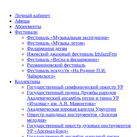
Личный кабинет
Афиша
Абонементы
Фестивали
Фестиваль «Музыкальная экспедиция»
Фестиваль «Музыка летом»
Филармония детям
Ижевский джазовый фестиваль IzhJazzFest
Фестиваль «Весна в филармонии»
Рахманиновский фестиваль
Фестиваль искусств «На Родине П.И.
Чайковского»
Коллективы
Государственный симфонический оркестр УР
Государственный ордена Дружбы народов
Академический ансамбль песни и танца УР
«Италмас» им. А.В. Мамонтова»
Академическая хоровая капелла Удмуртии
Оркестр народных инструментов «Золотая
мелодия»
Государственный оркестр духовых инструментов
УР «Арсенал-Бэнд»
Государственный ансамбль народной песни,