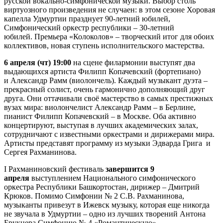
русской вокально-симфонической музыки. Выбор столь
виртуозного произведения не случаен: в этом сезоне Хоровая
капелла Удмуртии празднует 90-летний юбилей,
Симфонический оркестр республики – 30-летний
юбилей. Премьера «Колоколов» – творческий итог для обоих
коллективов, новая ступень исполнительского мастерства.
6 апреля (чт) 19:0
0
на сцене филармонии выступят два
выдающихся артиста Филипп Копачевский (фортепиано)
и Александр Рамм (виолончель). Каждый музыкант дуэта –
прекрасный солист, очень гармонично дополняющий друг
друга. Они оттачивали своё мастерство в самых престижных
вузах мира: виолончелист Александр Рамм – в Берлине,
пианист Филипп Копачевский – в Москве. Оба активно
концертируют, выступая в лучших академических залах,
сотрудничают с известными оркестрами и дирижерами мира.
Артисты представят программу из музыки Эдварда Грига и
Сергея Рахманинова.
I Рахманиновский фестиваль
завершится 9
апреля
выступлением Национального симфонического
оркестра Республики Башкортостан, дирижер – Дмитрий
Крюков. Помимо Симфонии № 2 С.В. Рахманинова,
музыканты привезут в Ижевск музыку, которая еще никогда
не звучала в Удмуртии – одно из лучших творений Антона
Брукнера Симфонию № 4 «Романтическую».