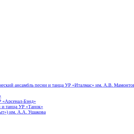
еский ансамбль песни и танца УР «Италмас» им. А.В. Мамонто
»
Р «Арсенал-Бэнд»
 и танца УР «Танок»
т») им. А.А. Ушакова