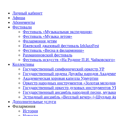
Личный кабинет
Афиша
Абонементы
Фестивали
Фестиваль «Музыкальная экспедиция»
Фестиваль «Музыка летом»
Филармония детям
Ижевский джазовый фестиваль IzhJazzFest
Фестиваль «Весна в филармонии»
Рахманиновский фестиваль
Фестиваль искусств «На Родине П.И. Чайковского»
Коллективы
Государственный симфонический оркестр УР
Государственный ордена Дружбы народов Академич
Академическая хоровая капелла Удмуртии
Оркестр народных инструментов «Золотая мелодия
Государственный оркестр духовых инструментов У
Государственный ансамбль народной песни, музыки
Эстрадный ансамбль «Веселый вечер» («Шулдыр ӝы
Дополнительные услуги
Филармония
История
Новости