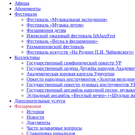
Афиша
Абонементы
Фестивали
Фестиваль «Музыкальная экспедиция»
Фестиваль «Музыка летом»
Филармония детям
Ижевский джазовый фестиваль IzhJazzFest
Фестиваль «Весна в филармонии»
Рахманиновский фестиваль
Фестиваль искусств «На Родине П.И. Чайковского»
Коллективы
Государственный симфонический оркестр УР
Государственный ордена Дружбы народов Академич
Академическая хоровая капелла Удмуртии
Оркестр народных инструментов «Золотая мелодия
Государственный оркестр духовых инструментов У
Государственный ансамбль народной песни, музыки
Эстрадный ансамбль «Веселый вечер» («Шулдыр ӝы
Дополнительные услуги
Филармония
История
Новости
Документы
Часто задаваемые вопросы
Стажировка инвалидов