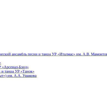
еский ансамбль песни и танца УР «Италмас» им. А.В. Мамонто
»
Р «Арсенал-Бэнд»
 и танца УР «Танок»
т») им. А.А. Ушакова