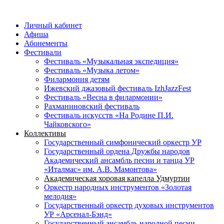
Личный кабинет
Афиша
Абонементы
Фестивали
Фестиваль «Музыкальная экспедиция»
Фестиваль «Музыка летом»
Филармония детям
Ижевский джазовый фестиваль IzhJazzFest
Фестиваль «Весна в филармонии»
Рахманиновский фестиваль
Фестиваль искусств «На Родине П.И.
Чайковского»
Коллективы
Государственный симфонический оркестр УР
Государственный ордена Дружбы народов
Академический ансамбль песни и танца УР
«Италмас» им. А.В. Мамонтова»
Академическая хоровая капелла Удмуртии
Оркестр народных инструментов «Золотая
мелодия»
Государственный оркестр духовых инструментов
УР «Арсенал-Бэнд»
Государственный ансамбль народной песни,