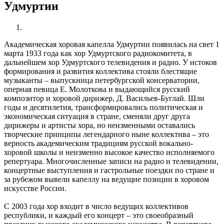
Удмуртии
Академическая хоровая капелла Удмуртии появилась на свет 1
марта 1933 года как хор Удмуртского радиокомитета, в
дальнейшем хор Удмуртского телевидения и радио. У истоков
формирования и развития коллектива стояли блестящие
музыканты – выпускница петербургской консерватории,
оперная певица Е. Молоткова и выдающийся русский
композитор и хоровой дирижер, Д. Васильев-Буглай. Шли
годы и десятилетия, трансформировались политическая и
экономическая ситуация в стране, сменяли друг друга
дирижеры и артисты хора, но неизменными оставались
творческие принципы легендарного ныне коллектива – это
верность академическим традициям русской вокально-
хоровой школы и неизменно высокое качество исполняемого
репертуара. Многочисленные записи на радио и телевидении,
концертные выступления и гастрольные поездки по стране и
за рубежом вывели капеллу на ведущие позиции в хоровом
искусстве России.
С 2003 года хор входит в число ведущих коллективов
республики, и каждый его концерт – это своеобразный