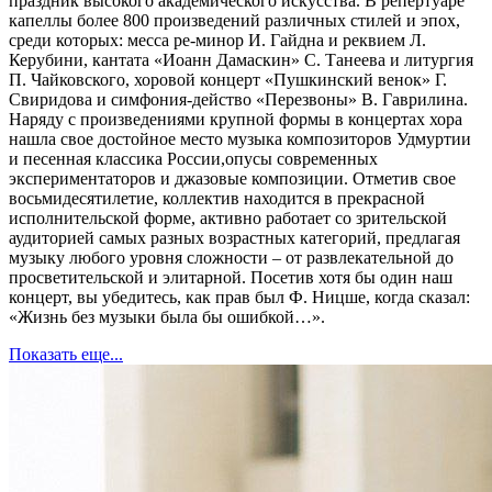
праздник высокого академического искусства. В репертуаре
капеллы более 800 произведений различных стилей и эпох,
среди которых: месса ре-минор И. Гайдна и реквием Л.
Керубини, кантата «Иоанн Дамаскин» С. Танеева и литургия
П. Чайковского, хоровой концерт «Пушкинский венок» Г.
Свиридова и симфония-действо «Перезвоны» В. Гаврилина.
Наряду с произведениями крупной формы в концертах хора
нашла свое достойное место музыка композиторов Удмуртии
и песенная классика России,опусы современных
экспериментаторов и джазовые композиции. Отметив свое
восьмидесятилетие, коллектив находится в прекрасной
исполнительской форме, активно работает со зрительской
аудиторией самых разных возрастных категорий, предлагая
музыку любого уровня сложности – от развлекательной до
просветительской и элитарной. Посетив хотя бы один наш
концерт, вы убедитесь, как прав был Ф. Ницше, когда сказал:
«Жизнь без музыки была бы ошибкой…».
Показать еще...