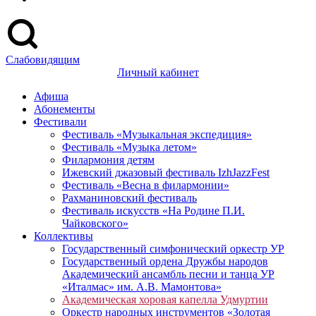
Слабовидящим
Личный кабинет
Афиша
Абонементы
Фестивали
Фестиваль «Музыкальная экспедиция»
Фестиваль «Музыка летом»
Филармония детям
Ижевский джазовый фестиваль IzhJazzFest
Фестиваль «Весна в филармонии»
Рахманиновский фестиваль
Фестиваль искусств «На Родине П.И.
Чайковского»
Коллективы
Государственный симфонический оркестр УР
Государственный ордена Дружбы народов
Академический ансамбль песни и танца УР
«Италмас» им. А.В. Мамонтова»
Академическая хоровая капелла Удмуртии
Оркестр народных инструментов «Золотая