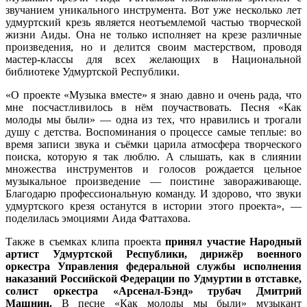
звучанием уникального инструмента. Вот уже несколько лет
удмуртский крезь является неотъемлемой частью творческой
жизни Аиды. Она не только исполняет на крезе различные
произведения, но и делится своим мастерством, проводя
мастер-классы для всех желающих в Национальной
библиотеке Удмуртской Республики.
«О проекте «Музыка вместе» я знаю давно и очень рада, что
мне посчастливилось в нём поучаствовать. Песня «Как
молоды мы были» — одна из тех, что нравились и трогали
душу с детства. Воспоминания о процессе самые теплые: во
время записи звука и съёмки царила атмосфера творческого
поиска, которую я так люблю. А слышать, как в слиянии
множества инструментов и голосов рождается цельное
музыкальное произведение — поистине завораживающе.
Благодарю профессиональную команду. И здорово, что звуки
удмуртского крезя останутся в истории этого проекта», —
поделилась эмоциями Аида Фаттахова.
Также в съемках клипа проекта
принял участие Народный
артист Удмуртской Республики, дирижёр военного
оркестра Управления федеральной службы исполнения
наказаний Российской Федерации по Удмуртии в отставке,
солист оркестра «Арсенал-Бэнд» трубач Дмитрий
Машнин.
В песне «Как молоды мы были» музыкант