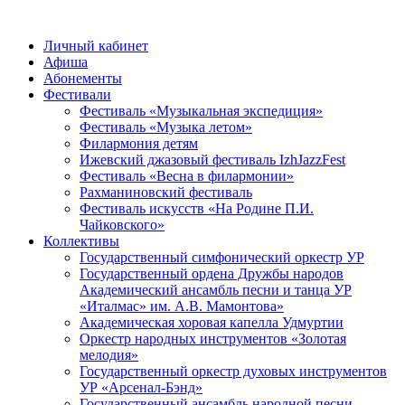
Личный кабинет
Афиша
Абонементы
Фестивали
Фестиваль «Музыкальная экспедиция»
Фестиваль «Музыка летом»
Филармония детям
Ижевский джазовый фестиваль IzhJazzFest
Фестиваль «Весна в филармонии»
Рахманиновский фестиваль
Фестиваль искусств «На Родине П.И.
Чайковского»
Коллективы
Государственный симфонический оркестр УР
Государственный ордена Дружбы народов
Академический ансамбль песни и танца УР
«Италмас» им. А.В. Мамонтова»
Академическая хоровая капелла Удмуртии
Оркестр народных инструментов «Золотая
мелодия»
Государственный оркестр духовых инструментов
УР «Арсенал-Бэнд»
Государственный ансамбль народной песни,