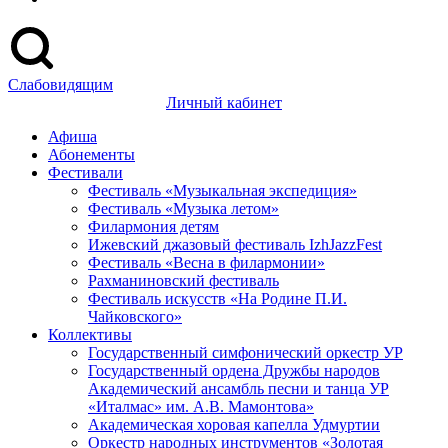
Слабовидящим
Личный кабинет
Афиша
Абонементы
Фестивали
Фестиваль «Музыкальная экспедиция»
Фестиваль «Музыка летом»
Филармония детям
Ижевский джазовый фестиваль IzhJazzFest
Фестиваль «Весна в филармонии»
Рахманиновский фестиваль
Фестиваль искусств «На Родине П.И.
Чайковского»
Коллективы
Государственный симфонический оркестр УР
Государственный ордена Дружбы народов
Академический ансамбль песни и танца УР
«Италмас» им. А.В. Мамонтова»
Академическая хоровая капелла Удмуртии
Оркестр народных инструментов «Золотая