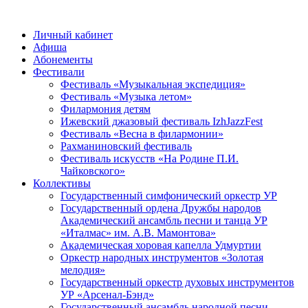
Личный кабинет
Афиша
Абонементы
Фестивали
Фестиваль «Музыкальная экспедиция»
Фестиваль «Музыка летом»
Филармония детям
Ижевский джазовый фестиваль IzhJazzFest
Фестиваль «Весна в филармонии»
Рахманиновский фестиваль
Фестиваль искусств «На Родине П.И.
Чайковского»
Коллективы
Государственный симфонический оркестр УР
Государственный ордена Дружбы народов
Академический ансамбль песни и танца УР
«Италмас» им. А.В. Мамонтова»
Академическая хоровая капелла Удмуртии
Оркестр народных инструментов «Золотая
мелодия»
Государственный оркестр духовых инструментов
УР «Арсенал-Бэнд»
Государственный ансамбль народной песни,