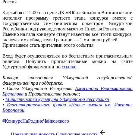
Россия
3 декабря в 15:00 на сцене ДК «Юбилейный» в Воткинске они
исполнят программу третьего этапа конкурса вместе с
Государственным симфоническим оркестром Удмуртской
Республики под руководством маэстро Николая Роготнева.
Именно на гала-концерте станут известны все итоги конкурса,
включая имя обладателя Гран-при — 1 миллион рублей.
Приглашаем стать зрителями этого события.
Вход будет осуществляться по бесплатным пригласительным
билетам. Получить пригласительные можно на сайте
Удмуртской филармонии по
ссылке.
Конкурс проводится Удмуртской государственной
филармонией при поддержке:
• Главы Удмуртской Республики
Александра Владимировича
Бречалова
и Правительства региона;
•
Министерства культуры Удмуртской Республики
;
•
Благотворительного фонда «Новые имена» им. Иветты
Вороновой
.
#КонкурсНаРодинеЧайковского
Предыдущая новость
Следующая новость