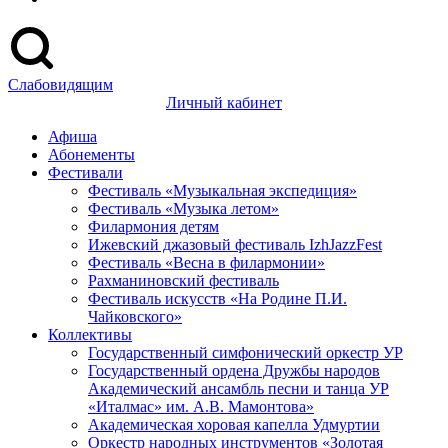
Слабовидящим
Личный кабинет
Афиша
Абонементы
Фестивали
Фестиваль «Музыкальная экспедиция»
Фестиваль «Музыка летом»
Филармония детям
Ижевский джазовый фестиваль IzhJazzFest
Фестиваль «Весна в филармонии»
Рахманиновский фестиваль
Фестиваль искусств «На Родине П.И.
Чайковского»
Коллективы
Государственный симфонический оркестр УР
Государственный ордена Дружбы народов
Академический ансамбль песни и танца УР
«Италмас» им. А.В. Мамонтова»
Академическая хоровая капелла Удмуртии
Оркестр народных инструментов «Золотая