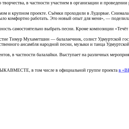
о творчества, в частности участием в организации и проведении
имом и крупном проекте. Съёмки проходили в Лудорвае. Снимал
было комфортно работать. Это новый опыт для меня», — подели
жность самостоятельно выбрать песни. Кроме композиции «Течё
астие Тимур Мухаметшин — балалаечник, солист Удмуртской гос
ственного ансамбля народной песни, музыки и танца Удмуртско
тов, в частности балалайки. Выступает на различных мероприя
УЗЫКАВМЕСТЕ, в том числе в официальной группе проекта
в «В