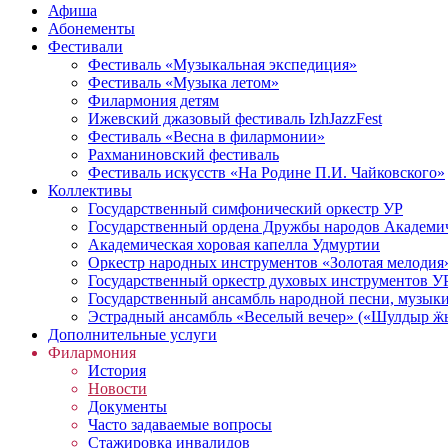
Афиша
Абонементы
Фестивали
Фестиваль «Музыкальная экспедиция»
Фестиваль «Музыка летом»
Филармония детям
Ижевский джазовый фестиваль IzhJazzFest
Фестиваль «Весна в филармонии»
Рахманиновский фестиваль
Фестиваль искусств «На Родине П.И. Чайковского»
Коллективы
Государственный симфонический оркестр УР
Государственный ордена Дружбы народов Академич
Академическая хоровая капелла Удмуртии
Оркестр народных инструментов «Золотая мелодия
Государственный оркестр духовых инструментов У
Государственный ансамбль народной песни, музыки
Эстрадный ансамбль «Веселый вечер» («Шулдыр ӝы
Дополнительные услуги
Филармония
История
Новости
Документы
Часто задаваемые вопросы
Стажировка инвалидов