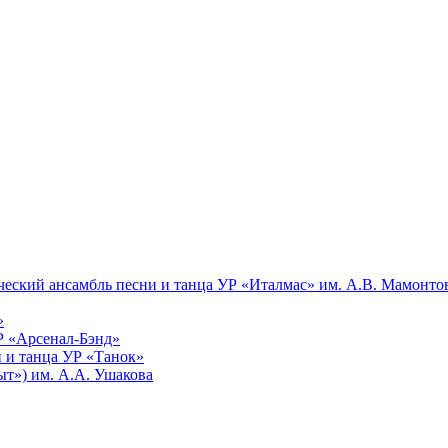
еский ансамбль песни и танца УР «Италмас» им. А.В. Мамонто
»
Р «Арсенал-Бэнд»
 и танца УР «Танок»
т») им. А.А. Ушакова