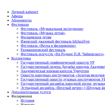
Личный кабинет
Афиша
Абонементы
Фестивали
Фестиваль «Музыкальная экспедиция»
Фестиваль «Музыка летом»
Филармония детям
Ижевский джазовый фестиваль IzhJazzFest
Фестиваль «Весна в филармонии»
Рахманиновский фестиваль
Фестиваль искусств «На Родине П.И. Чайковского»
Коллективы
Государственный симфонический оркестр УР
Государственный ордена Дружбы народов Академич
Академическая хоровая капелла Удмуртии
Оркестр народных инструментов «Золотая мелодия
Государственный оркестр духовых инструментов У
Государственный ансамбль народной песни, музыки
Эстрадный ансамбль «Веселый вечер» («Шулдыр ӝы
Дополнительные услуги
Филармония
История
Новости