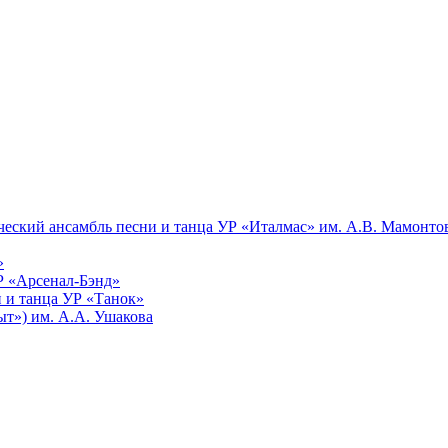
еский ансамбль песни и танца УР «Италмас» им. А.В. Мамонто
»
Р «Арсенал-Бэнд»
 и танца УР «Танок»
т») им. А.А. Ушакова