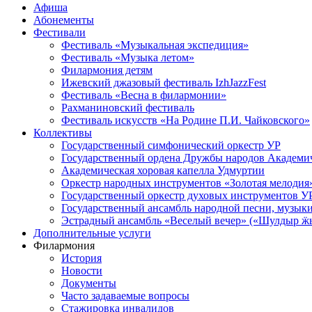
Афиша
Абонементы
Фестивали
Фестиваль «Музыкальная экспедиция»
Фестиваль «Музыка летом»
Филармония детям
Ижевский джазовый фестиваль IzhJazzFest
Фестиваль «Весна в филармонии»
Рахманиновский фестиваль
Фестиваль искусств «На Родине П.И. Чайковского»
Коллективы
Государственный симфонический оркестр УР
Государственный ордена Дружбы народов Академич
Академическая хоровая капелла Удмуртии
Оркестр народных инструментов «Золотая мелодия
Государственный оркестр духовых инструментов У
Государственный ансамбль народной песни, музыки
Эстрадный ансамбль «Веселый вечер» («Шулдыр ӝы
Дополнительные услуги
Филармония
История
Новости
Документы
Часто задаваемые вопросы
Стажировка инвалидов