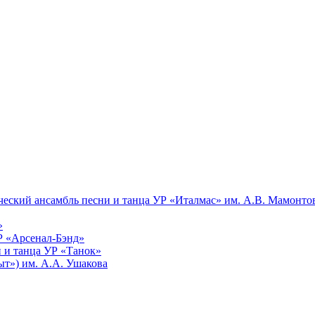
еский ансамбль песни и танца УР «Италмас» им. А.В. Мамонто
»
Р «Арсенал-Бэнд»
 и танца УР «Танок»
т») им. А.А. Ушакова