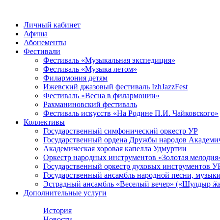
Личный кабинет
Афиша
Абонементы
Фестивали
Фестиваль «Музыкальная экспедиция»
Фестиваль «Музыка летом»
Филармония детям
Ижевский джазовый фестиваль IzhJazzFest
Фестиваль «Весна в филармонии»
Рахманиновский фестиваль
Фестиваль искусств «На Родине П.И. Чайковского»
Коллективы
Государственный симфонический оркестр УР
Государственный ордена Дружбы народов Академич
Академическая хоровая капелла Удмуртии
Оркестр народных инструментов «Золотая мелодия
Государственный оркестр духовых инструментов У
Государственный ансамбль народной песни, музыки
Эстрадный ансамбль «Веселый вечер» («Шулдыр ӝы
Дополнительные услуги
Филармония
История
Новости