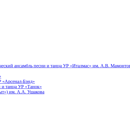
еский ансамбль песни и танца УР «Италмас» им. А.В. Мамонто
»
Р «Арсенал-Бэнд»
 и танца УР «Танок»
т») им. А.А. Ушакова